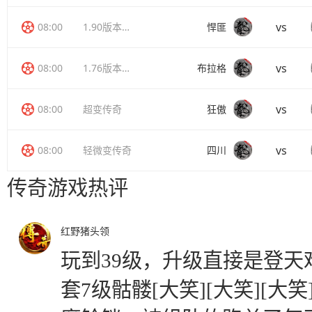
vs
08:00
1.90版本传奇
悍匪
vs
08:00
1.76版本传奇
布拉格
vs
08:00
超变传奇
狂傲
vs
08:00
轻微变传奇
四川
传奇游戏热评
红野猪头领
玩到39级，升级直接是登
套7级骷髅[大笑][大笑][